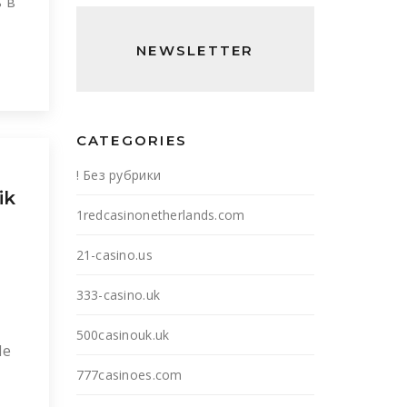
 в
NEWSLETTER
т
 в
CATEGORIES
! Без рубрики
ik
1redcasinonetherlands.com
21-casino.us
333-casino.uk
500casinouk.uk
de
sin
777casinoes.com