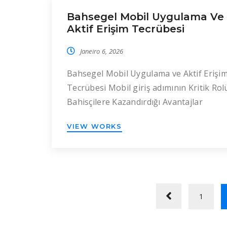
kapsamlı bir bonus yapısıdır. Bu progra
Bahsegel Mobil Uygulama Ve
temelinde, her oyun severin yatırdığı
Aktif Erişim Tecrübesi
dakikaları ve uyguladığı çabayı değer
kazandıran […]
Janeiro 6, 2026
Bahsegel Mobil Uygulama ve Aktif Erişi
Tecrübesi Mobil giriş adımının Kritik Rol
Bahisçilere Kazandırdığı Avantajlar
Türkiye’de çevrimiçi kumar artık yalnızca
VIEW WORKS
bilgisayar bahsegel başında oynayanları
değil, günün her anında mobil yaşayan
kullanıcıların yönelimi hâline oldu. Bu
noktada Bahsegel mobil giriş basamağı,
anında içinde güvenli erişim sağlamakla
1
kalmaz, aynı zamanda alışıldık hayatta b
deneyiminin organik bir […]