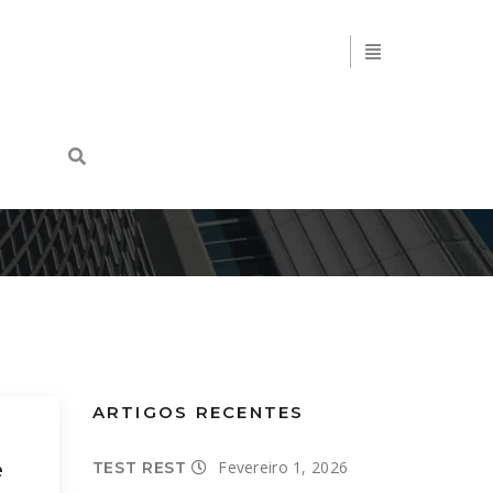
ARTIGOS RECENTES
e
Fevereiro 1, 2026
TEST REST