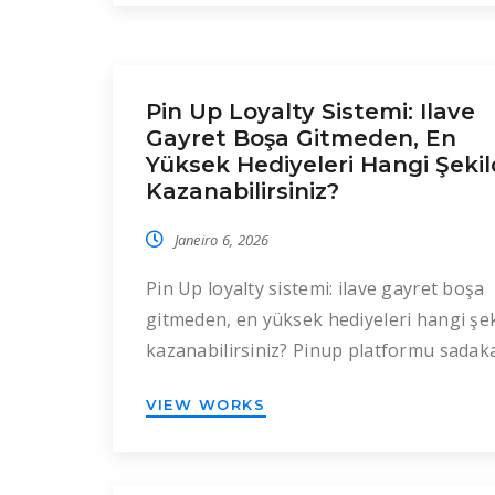
verschiedenen Arten von Boni ein, die
Spielern zur Verfügung stehen, und wie 
diese optimal nutzen können, um Ihr
Pin Up Loyalty Sistemi: Ilave
Spielerlebnis zu […]
Gayret Boşa Gitmeden, En
Yüksek Hediyeleri Hangi Şeki
Kazanabilirsiniz?
Janeiro 6, 2026
Pin Up loyalty sistemi: ilave gayret boşa
gitmeden, en yüksek hediyeleri hangi şek
kazanabilirsiniz? Pinup platformu sadak
temelli programı, sadece getiri kazanma
VIEW WORKS
kalmayan, aynı zamanda – pinco tr’te de
benimsediği aynı şekilde – kullanıcıların
sistemle olan sadakatini kuvvetlendiren