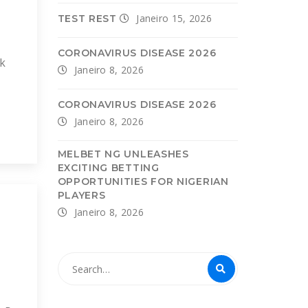
Janeiro 15, 2026
TEST REST
CORONAVIRUS DISEASE 2026
ok
Janeiro 8, 2026
CORONAVIRUS DISEASE 2026
Janeiro 8, 2026
ot
MELBET NG UNLEASHES
EXCITING BETTING
OPPORTUNITIES FOR NIGERIAN
PLAYERS
Janeiro 8, 2026
Win