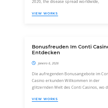
2020, the disease spread worldwide,
resulting in the COVID-19 pandemic. The
VIEW WORKS
symptoms of COVID‑19 can vary but oft
include fever,[7] fatigue, cough, breathi
difficulties, loss of smell, and loss of tast
[9][10] Symptoms may begin one to
fourteen days after exposure to the viru
Bonusfreuden Im Conti Casin
[…]
Entdecken
Janeiro 6, 2026
Die aufregenden Bonusangebote im Con
Casino erkunden Willkommen in der
glitzernden Welt des Conti Casinos, wo d
aufregendsten Bonusangebote nur dar
VIEW WORKS
warten, von Ihnen entdeckt zu werden. I
diesem Artikel gehen wir auf die