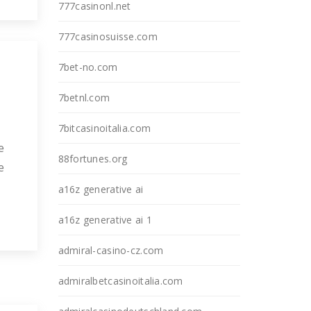
777casinonl.net
lış
777casinosuisse.com
ini
7bet-no.com
el
7betnl.com
7bitcasinoitalia.com
e
88fortunes.org
e
a16z generative ai
it
a16z generative ai 1
aar
admiral-casino-cz.com
el
admiralbetcasinoitalia.com
ten